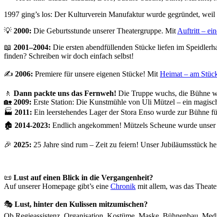
1997 ging’s los: Der Kulturverein Manufaktur wurde gegründet, weil 
💡
2000:
Die Geburtsstunde unserer Theatergruppe. Mit
Auftritt – ei
📖
2001–2004:
Die ersten abendfüllenden Stücke liefen im Speidlerh
finden? Schreiben wir doch einfach selbst!
✍️
2006:
Premiere für unsere eigenen Stücke! Mit
Heimat – am Stück
🚶
Dann packte uns das Fernweh!
Die Truppe wuchs, die Bühne wur
🏡
2009:
Erste Station: Die Kunstmühle von Uli Mützel – ein magisch
🏭
2011:
Ein leerstehendes Lager der Stora Enso wurde zur Bühne f
🏚️
2014-2023:
Endlich angekommen! Mützels Scheune wurde unser 
🎉
2025:
25 Jahre sind rum – Zeit zu feiern! Unser Jubiläumsstück h
📜
Lust auf einen Blick in die Vergangenheit?
Auf unserer Homepage gibt’s eine
Chronik
mit allem, was das Theater
🎭
Lust, hinter den Kulissen mitzumischen?
Ob Regieassistenz, Organisation, Kostüme, Maske, Bühnenbau, Media-