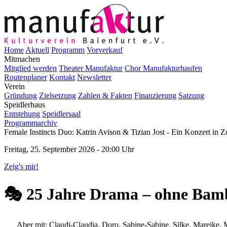
Home
Aktuell
Programm
Vorverkauf
Mitmachen
Mitglied werden
Theater Manufaktur
Chor Manufakturhaufen
Routenplaner
Kontakt
Newsletter
Verein
Gründung
Zielsetzung
Zahlen & Fakten
Finanzierung
Satzung
Speidlerhaus
Entstehung
Speidlersaal
Programmarchiv
Female Instincts Duo: Katrin Avison & Tizian Jost - Ein Konzert in
Freitag, 25. September 2026 - 20:00 Uhr
Zeig's mir!
🎭 25 Jahre Drama – ohne Bamb
Aber mit: Claudi-Claudia, Doro, Sabine-Sabine, Silke, Mareike, 