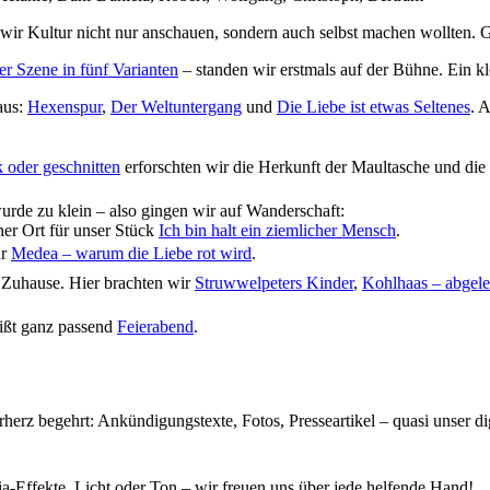
wir Kultur nicht nur anschauen, sondern auch selbst machen wollten. G
ner Szene in fünf Varianten
– standen wir erstmals auf der Bühne. Ein kle
aus:
Hexenspur
,
Der Weltuntergang
und
Die Liebe ist etwas Seltenes
. 
 oder geschnitten
erforschten wir die Herkunft der Maultasche und die
de zu klein – also gingen wir auf Wanderschaft:
er Ort für unser Stück
Ich bin halt ein ziemlicher Mensch
.
ür
Medea – warum die Liebe rot wird
.
Zuhause. Hier brachten wir
Struwwelpeters Kinder
,
Kohlhaas – abgele
eißt ganz passend
Feierabend
.
herz begehrt: Ankündigungstexte, Fotos, Presseartikel – quasi unser di
Effekte, Licht oder Ton – wir freuen uns über jede helfende Hand!