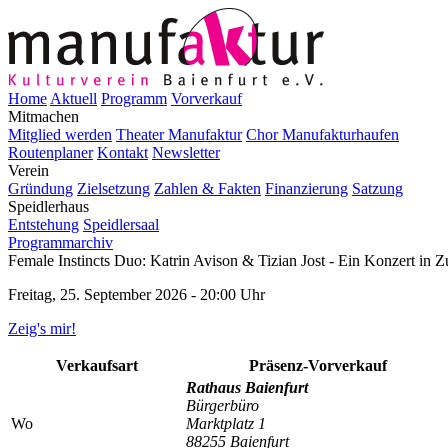
Home
Aktuell
Programm
Vorverkauf
Mitmachen
Mitglied werden
Theater Manufaktur
Chor Manufakturhaufen
Routenplaner
Kontakt
Newsletter
Verein
Gründung
Zielsetzung
Zahlen & Fakten
Finanzierung
Satzung
Speidlerhaus
Entstehung
Speidlersaal
Programmarchiv
Female Instincts Duo: Katrin Avison & Tizian Jost - Ein Konzert in
Freitag, 25. September 2026 - 20:00 Uhr
Zeig's mir!
Verkaufsart
Präsenz-Vorverkauf
Rathaus Baienfurt
Bürgerbüro
Wo
Marktplatz 1
88255 Baienfurt