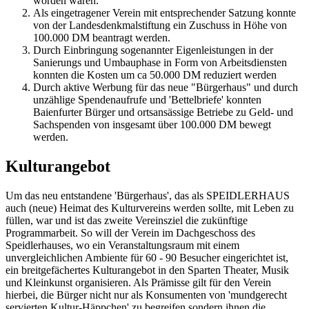
worden wären.
Als eingetragener Verein mit entsprechender Satzung konnte
von der Landesdenkmalstiftung ein Zuschuss in Höhe von
100.000 DM beantragt werden.
Durch Einbringung sogenannter Eigenleistungen in der
Sanierungs und Umbauphase in Form von Arbeitsdiensten
konnten die Kosten um ca 50.000 DM reduziert werden
Durch aktive Werbung für das neue "Bürgerhaus" und durch
unzählige Spendenaufrufe und 'Bettelbriefe' konnten
Baienfurter Bürger und ortsansässige Betriebe zu Geld- und
Sachspenden von insgesamt über 100.000 DM bewegt
werden.
Kulturangebot
Um das neu entstandene 'Bürgerhaus', das als SPEIDLERHAUS
auch (neue) Heimat des Kulturvereins werden sollte, mit Leben zu
füllen, war und ist das zweite Vereinsziel die zukünftige
Programmarbeit. So will der Verein im Dachgeschoss des
Speidlerhauses, wo ein Veranstaltungsraum mit einem
unvergleichlichen Ambiente für 60 - 90 Besucher eingerichtet ist,
ein breitgefächertes Kulturangebot in den Sparten Theater, Musik
und Kleinkunst organisieren. Als Prämisse gilt für den Verein
hierbei, die Bürger nicht nur als Konsumenten von 'mundgerecht
servierten Kultur-Häppchen' zu begreifen sondern ihnen die