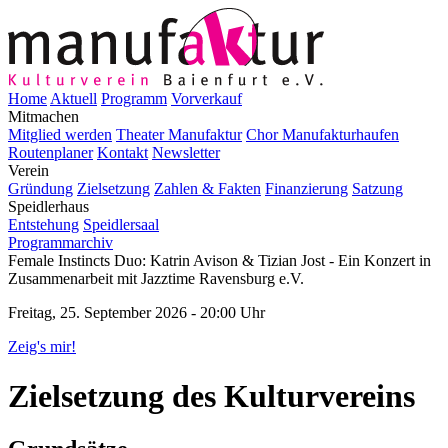
Home
Aktuell
Programm
Vorverkauf
Mitmachen
Mitglied werden
Theater Manufaktur
Chor Manufakturhaufen
Routenplaner
Kontakt
Newsletter
Verein
Gründung
Zielsetzung
Zahlen & Fakten
Finanzierung
Satzung
Speidlerhaus
Entstehung
Speidlersaal
Programmarchiv
Female Instincts Duo: Katrin Avison & Tizian Jost - Ein Konzert in
Zusammenarbeit mit Jazztime Ravensburg e.V.
Freitag, 25. September 2026 - 20:00 Uhr
Zeig's mir!
Zielsetzung des Kulturvereins