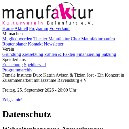
Home
Aktuell
Programm
Vorverkauf
Mitmachen
Mitglied werden
Theater Manufaktur
Chor Manufakturhaufen
Routenplaner
Kontakt
Newsletter
Verein
Gründung
Zielsetzung
Zahlen & Fakten
Finanzierung
Satzung
Speidlerhaus
Entstehung
Speidlersaal
Programmarchiv
Female Instincts Duo: Katrin Avison & Tizian Jost - Ein Konzert in
Zusammenarbeit mit Jazztime Ravensburg e.V.
Freitag, 25. September 2026 - 20:00 Uhr
Zeig's mir!
Datenschutz