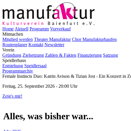
Home
Aktuell
Programm
Vorverkauf
Mitmachen
Mitglied werden
Theater Manufaktur
Chor Manufakturhaufen
Routenplaner
Kontakt
Newsletter
Verein
Gründung
Zielsetzung
Zahlen & Fakten
Finanzierung
Satzung
Speidlerhaus
Entstehung
Speidlersaal
Programmarchiv
Female Instincts Duo: Katrin Avison & Tizian Jost - Ein Konzert in
Freitag, 25. September 2026 - 20:00 Uhr
Zeig's mir!
Alles, was bisher war...