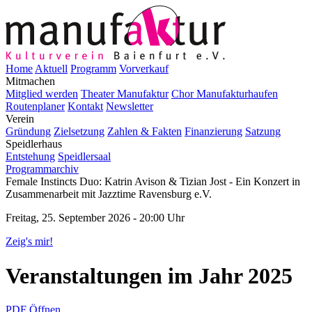
Home
Aktuell
Programm
Vorverkauf
Mitmachen
Mitglied werden
Theater Manufaktur
Chor Manufakturhaufen
Routenplaner
Kontakt
Newsletter
Verein
Gründung
Zielsetzung
Zahlen & Fakten
Finanzierung
Satzung
Speidlerhaus
Entstehung
Speidlersaal
Programmarchiv
Female Instincts Duo: Katrin Avison & Tizian Jost - Ein Konzert in
Zusammenarbeit mit Jazztime Ravensburg e.V.
Freitag, 25. September 2026 - 20:00 Uhr
Zeig's mir!
Veranstaltungen im Jahr 2025
PDF Öffnen