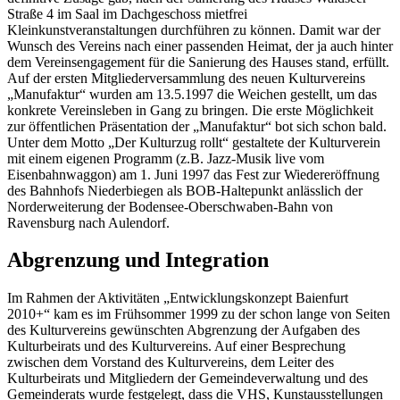
Straße 4 im Saal im Dachgeschoss mietfrei
Kleinkunstveranstaltungen durchführen zu können. Damit war der
Wunsch des Vereins nach einer passenden Heimat, der ja auch hinter
dem Vereinsengagement für die Sanierung des Hauses stand, erfüllt.
Auf der ersten Mitgliederversammlung des neuen Kulturvereins
„Manufaktur“ wurden am 13.5.1997 die Weichen gestellt, um das
konkrete Vereinsleben in Gang zu bringen. Die erste Möglichkeit
zur öffentlichen Präsentation der „Manufaktur“ bot sich schon bald.
Unter dem Motto „Der Kulturzug rollt“ gestaltete der Kulturverein
mit einem eigenen Programm (z.B. Jazz-Musik live vom
Eisenbahnwaggon) am 1. Juni 1997 das Fest zur Wiedereröffnung
des Bahnhofs Niederbiegen als BOB-Haltepunkt anlässlich der
Norderweiterung der Bodensee-Oberschwaben-Bahn von
Ravensburg nach Aulendorf.
Abgrenzung und Integration
Im Rahmen der Aktivitäten „Entwicklungskonzept Baienfurt
2010+“ kam es im Frühsommer 1999 zu der schon lange von Seiten
des Kulturvereins gewünschten Abgrenzung der Aufgaben des
Kulturbeirats und des Kulturvereins. Auf einer Besprechung
zwischen dem Vorstand des Kulturvereins, dem Leiter des
Kulturbeirats und Mitgliedern der Gemeindeverwaltung und des
Gemeinderats wurde festgelegt, dass die VHS, Kunstausstellungen