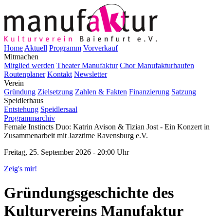
Home
Aktuell
Programm
Vorverkauf
Mitmachen
Mitglied werden
Theater Manufaktur
Chor Manufakturhaufen
Routenplaner
Kontakt
Newsletter
Verein
Gründung
Zielsetzung
Zahlen & Fakten
Finanzierung
Satzung
Speidlerhaus
Entstehung
Speidlersaal
Programmarchiv
Female Instincts Duo: Katrin Avison & Tizian Jost - Ein Konzert in
Zusammenarbeit mit Jazztime Ravensburg e.V.
Freitag, 25. September 2026 - 20:00 Uhr
Zeig's mir!
Gründungsgeschichte des
Kulturvereins Manufaktur