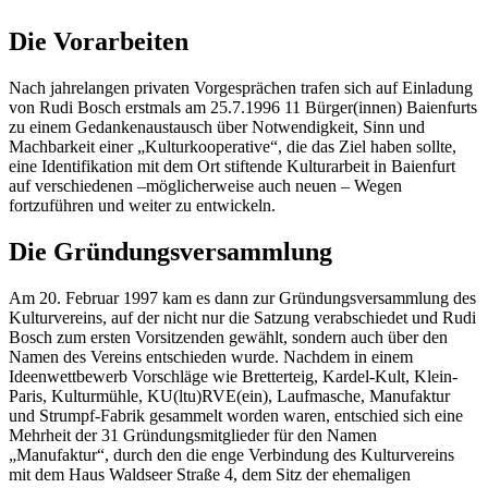
Die Vorarbeiten
Nach jahrelangen privaten Vorgesprächen trafen sich auf Einladung
von Rudi Bosch erstmals am 25.7.1996 11 Bürger(innen) Baienfurts
zu einem Gedankenaustausch über Notwendigkeit, Sinn und
Machbarkeit einer „Kulturkooperative“, die das Ziel haben sollte,
eine Identifikation mit dem Ort stiftende Kulturarbeit in Baienfurt
auf verschiedenen –möglicherweise auch neuen – Wegen
fortzuführen und weiter zu entwickeln.
Die Gründungsversammlung
Am 20. Februar 1997 kam es dann zur Gründungsversammlung des
Kulturvereins, auf der nicht nur die Satzung verabschiedet und Rudi
Bosch zum ersten Vorsitzenden gewählt, sondern auch über den
Namen des Vereins entschieden wurde. Nachdem in einem
Ideenwettbewerb Vorschläge wie Bretterteig, Kardel-Kult, Klein-
Paris, Kulturmühle, KU(ltu)RVE(ein), Laufmasche, Manufaktur
und Strumpf-Fabrik gesammelt worden waren, entschied sich eine
Mehrheit der 31 Gründungsmitglieder für den Namen
„Manufaktur“, durch den die enge Verbindung des Kulturvereins
mit dem Haus Waldseer Straße 4, dem Sitz der ehemaligen