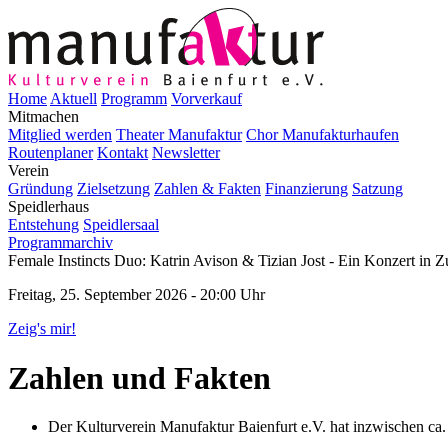
Home
Aktuell
Programm
Vorverkauf
Mitmachen
Mitglied werden
Theater Manufaktur
Chor Manufakturhaufen
Routenplaner
Kontakt
Newsletter
Verein
Gründung
Zielsetzung
Zahlen & Fakten
Finanzierung
Satzung
Speidlerhaus
Entstehung
Speidlersaal
Programmarchiv
Female Instincts Duo: Katrin Avison & Tizian Jost - Ein Konzert in
Freitag, 25. September 2026 - 20:00 Uhr
Zeig's mir!
Zahlen und Fakten
Der Kulturverein Manufaktur Baienfurt e.V. hat inzwischen ca. 