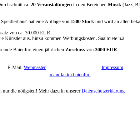
Durchschnitt ca.
20 Veranstaltungen
in den Bereichen
Musik
(Jazz, Bl
 Speidlerhaus' hat eine Auflage von
1500 Stück
und wird an allen beka
msatz von ca. 30.000 EUR.
die Künstler aus, hinzu kommen Werbungskosten, Saalmiete u.ä.
einde Baienfurt einen jährlichen
Zuschuss
von
3000 EUR
.
E-Mail:
Webmaster
Impressum
manufaktur.baienfurt
h nur die nötigsten! Mehr dazu in unserer
Datenschutzerklärung