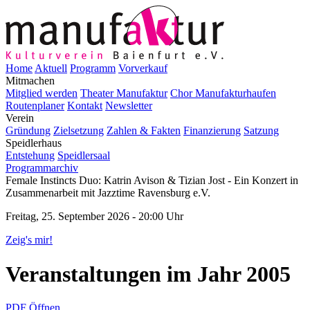
Home
Aktuell
Programm
Vorverkauf
Mitmachen
Mitglied werden
Theater Manufaktur
Chor Manufakturhaufen
Routenplaner
Kontakt
Newsletter
Verein
Gründung
Zielsetzung
Zahlen & Fakten
Finanzierung
Satzung
Speidlerhaus
Entstehung
Speidlersaal
Programmarchiv
Female Instincts Duo: Katrin Avison & Tizian Jost - Ein Konzert in
Zusammenarbeit mit Jazztime Ravensburg e.V.
Freitag, 25. September 2026 - 20:00 Uhr
Zeig's mir!
Veranstaltungen im Jahr 2005
PDF Öffnen