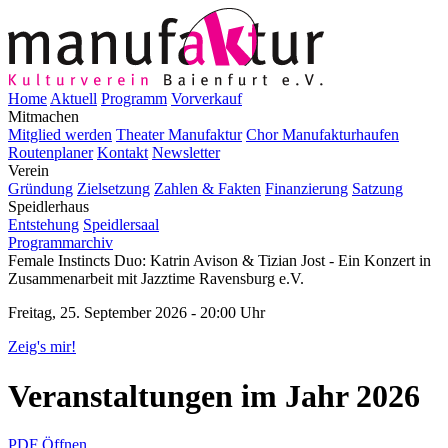
Home
Aktuell
Programm
Vorverkauf
Mitmachen
Mitglied werden
Theater Manufaktur
Chor Manufakturhaufen
Routenplaner
Kontakt
Newsletter
Verein
Gründung
Zielsetzung
Zahlen & Fakten
Finanzierung
Satzung
Speidlerhaus
Entstehung
Speidlersaal
Programmarchiv
Female Instincts Duo: Katrin Avison & Tizian Jost - Ein Konzert in
Zusammenarbeit mit Jazztime Ravensburg e.V.
Freitag, 25. September 2026 - 20:00 Uhr
Zeig's mir!
Veranstaltungen im Jahr 2026
PDF Öffnen