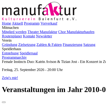
Home
Aktuell
Programm
Vorverkauf
Mitmachen
Mitglied werden
Theater Manufaktur
Chor Manufakturhaufen
Routenplaner
Kontakt
Newsletter
Verein
Gründung
Zielsetzung
Zahlen & Fakten
Finanzierung
Satzung
Speidlerhaus
Entstehung
Speidlersaal
Programmarchiv
Female Instincts Duo: Katrin Avison & Tizian Jost - Ein Konzert in
Freitag, 25. September 2026 - 20:00 Uhr
Zeig's mir!
Veranstaltungen im Jahr 2010-