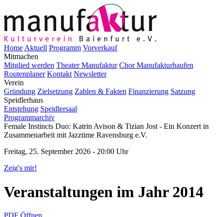
Home
Aktuell
Programm
Vorverkauf
Mitmachen
Mitglied werden
Theater Manufaktur
Chor Manufakturhaufen
Routenplaner
Kontakt
Newsletter
Verein
Gründung
Zielsetzung
Zahlen & Fakten
Finanzierung
Satzung
Speidlerhaus
Entstehung
Speidlersaal
Programmarchiv
Female Instincts Duo: Katrin Avison & Tizian Jost - Ein Konzert in
Zusammenarbeit mit Jazztime Ravensburg e.V.
Freitag, 25. September 2026 - 20:00 Uhr
Zeig's mir!
Veranstaltungen im Jahr 2014
PDF Öffnen