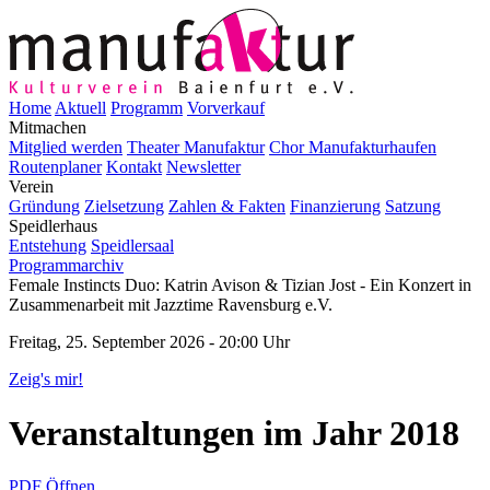
Home
Aktuell
Programm
Vorverkauf
Mitmachen
Mitglied werden
Theater Manufaktur
Chor Manufakturhaufen
Routenplaner
Kontakt
Newsletter
Verein
Gründung
Zielsetzung
Zahlen & Fakten
Finanzierung
Satzung
Speidlerhaus
Entstehung
Speidlersaal
Programmarchiv
Female Instincts Duo: Katrin Avison & Tizian Jost - Ein Konzert in
Zusammenarbeit mit Jazztime Ravensburg e.V.
Freitag, 25. September 2026 - 20:00 Uhr
Zeig's mir!
Veranstaltungen im Jahr 2018
PDF Öffnen