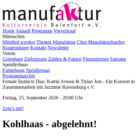
Home
Aktuell
Programm
Vorverkauf
Mitmachen
Mitglied werden
Theater Manufaktur
Chor Manufakturhaufen
Routenplaner
Kontakt
Newsletter
Verein
Gründung
Zielsetzung
Zahlen & Fakten
Finanzierung
Satzung
Speidlerhaus
Entstehung
Speidlersaal
Programmarchiv
Female Instincts Duo: Katrin Avison & Tizian Jost - Ein Konzert in
Zusammenarbeit mit Jazztime Ravensburg e.V.
Freitag, 25. September 2026 - 20:00 Uhr
Zeig's mir!
Kohlhaas - abgelehnt!