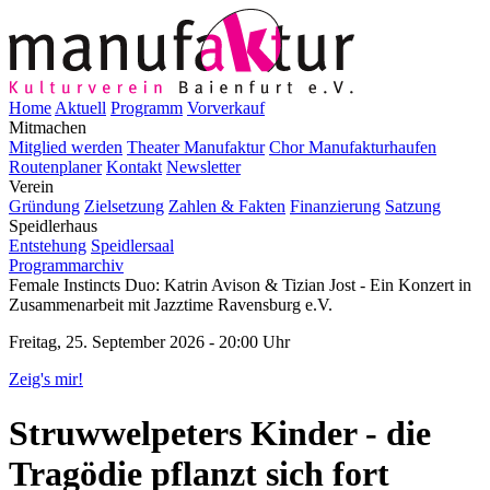
Home
Aktuell
Programm
Vorverkauf
Mitmachen
Mitglied werden
Theater Manufaktur
Chor Manufakturhaufen
Routenplaner
Kontakt
Newsletter
Verein
Gründung
Zielsetzung
Zahlen & Fakten
Finanzierung
Satzung
Speidlerhaus
Entstehung
Speidlersaal
Programmarchiv
Female Instincts Duo: Katrin Avison & Tizian Jost - Ein Konzert in
Zusammenarbeit mit Jazztime Ravensburg e.V.
Freitag, 25. September 2026 - 20:00 Uhr
Zeig's mir!
Struwwelpeters Kinder - die
Tragödie pflanzt sich fort