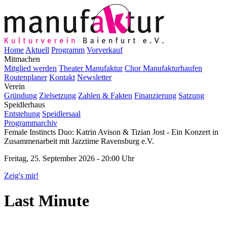
Home
Aktuell
Programm
Vorverkauf
Mitmachen
Mitglied werden
Theater Manufaktur
Chor Manufakturhaufen
Routenplaner
Kontakt
Newsletter
Verein
Gründung
Zielsetzung
Zahlen & Fakten
Finanzierung
Satzung
Speidlerhaus
Entstehung
Speidlersaal
Programmarchiv
Female Instincts Duo: Katrin Avison & Tizian Jost - Ein Konzert in
Zusammenarbeit mit Jazztime Ravensburg e.V.
Freitag, 25. September 2026 - 20:00 Uhr
Zeig's mir!
Last Minute